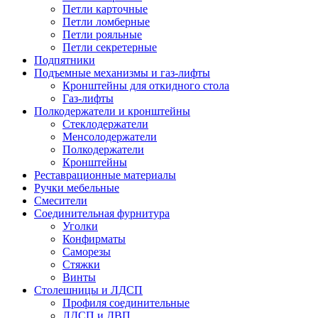
Петли карточные
Петли ломберные
Петли рояльные
Петли секретерные
Подпятники
Подъемные механизмы и газ-лифты
Кронштейны для откидного стола
Газ-лифты
Полкодержатели и кронштейны
Стеклодержатели
Менсолодержатели
Полкодержатели
Кронштейны
Реставрационные материалы
Ручки мебельные
Смесители
Соединительная фурнитура
Уголки
Конфирматы
Саморезы
Стяжки
Винты
Столешницы и ЛДСП
Профиля соединительные
ЛДСП и ДВП