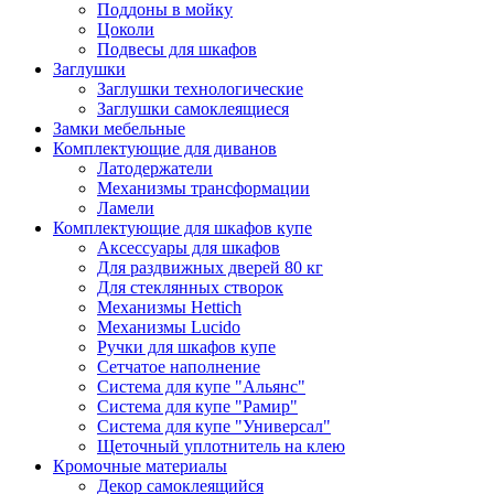
Поддоны в мойку
Цоколи
Подвесы для шкафов
Заглушки
Заглушки технологические
Заглушки самоклеящиеся
Замки мебельные
Комплектующие для диванов
Латодержатели
Механизмы трансформации
Ламели
Комплектующие для шкафов купе
Аксессуары для шкафов
Для раздвижных дверей 80 кг
Для стеклянных створок
Механизмы Hettich
Механизмы Lucido
Ручки для шкафов купе
Сетчатое наполнение
Система для купе "Альянс"
Система для купе "Рамир"
Система для купе "Универсал"
Щеточный уплотнитель на клею
Кромочные материалы
Декор самоклеящийся