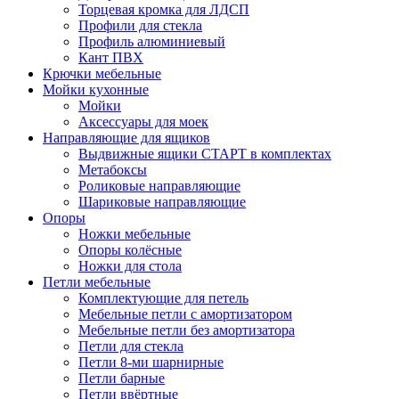
Торцевая кромка для ЛДСП
Профили для стекла
Профиль алюминиевый
Кант ПВХ
Крючки мебельные
Мойки кухонные
Мойки
Аксессуары для моек
Направляющие для ящиков
Выдвижные ящики СТАРТ в комплектах
Метабоксы
Роликовые направляющие
Шариковые направляющие
Опоры
Ножки мебельные
Опоры колёсные
Ножки для стола
Петли мебельные
Комплектующие для петель
Мебельные петли с амортизатором
Мебельные петли без амортизатора
Петли для стекла
Петли 8-ми шарнирные
Петли барные
Петли ввёртные