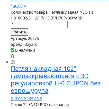
130,00
₽
Количество товара Петля вкладная NEO HIT
H316C02/5112/17/H8CP/H7CP/BOYARD
Купить
Артикул:
26275
Бренд:
Boyard
В наличии
Петля накладная 102°
самозакрывающаяся с 3D
регулировкой H-0 CLIPON без
еврошурупа
213,00
₽
195,00
₽
Петля SILENTO PRO накладная