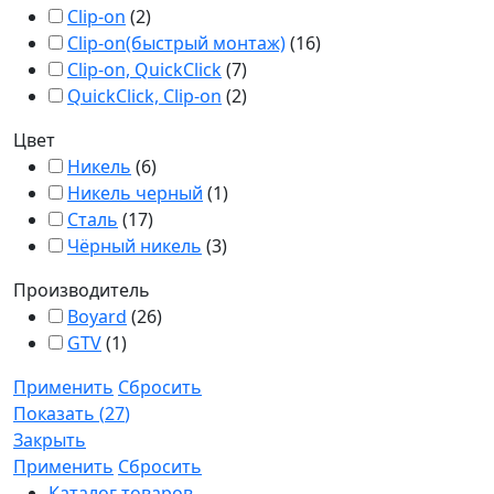
Clip-on
(
2
)
Clip-on(быстрый монтаж)
(
16
)
Clip-on, QuickClick
(
7
)
QuickClick, Clip-on
(
2
)
Цвет
Никель
(
6
)
Никель черный
(
1
)
Сталь
(
17
)
Чёрный никель
(
3
)
Производитель
Boyard
(
26
)
GTV
(
1
)
Применить
Сбросить
Показать
(
27
)
Закрыть
Применить
Сбросить
Каталог товаров