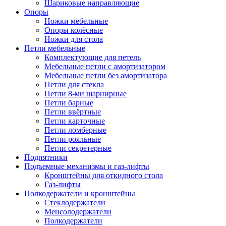
Шариковые направляющие
Опоры
Ножки мебельные
Опоры колёсные
Ножки для стола
Петли мебельные
Комплектующие для петель
Мебельные петли с амортизатором
Мебельные петли без амортизатора
Петли для стекла
Петли 8-ми шарнирные
Петли барные
Петли ввёртные
Петли карточные
Петли ломберные
Петли рояльные
Петли секретерные
Подпятники
Подъемные механизмы и газ-лифты
Кронштейны для откидного стола
Газ-лифты
Полкодержатели и кронштейны
Стеклодержатели
Менсолодержатели
Полкодержатели