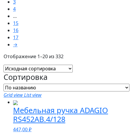
3
4
…
15
16
17
→
Отображение 1–20 из 332
Сортировка
Grid view
List view
Мебельная ручка ADAGIO
RS452AB.4/128
447,00
₽