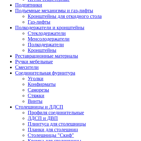
Подпятники
Подъемные механизмы и газ-лифты
Кронштейны для откидного стола
Газ-лифты
Полкодержатели и кронштейны
Стеклодержатели
Менсолодержатели
Полкодержатели
Кронштейны
Реставрационные материалы
Ручки мебельные
Смесители
Соединительная фурнитура
Уголки
Конфирматы
Саморезы
Стяжки
Винты
Столешницы и ЛДСП
Профиля соединительные
ЛДСП и ДВП
Плинтуса для столешницы
Планки для столешниц
Столешницы "Скиф"
Кромка для столешницы