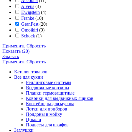
Accoona
(
11
)
Alveus
(
3
)
Ewigstein
(
4
)
Franke
(
10
)
GranFest
(
20
)
Omoikiri
(
9
)
Schock
(
1
)
Применить
Сбросить
Показать
(
20
)
Закрыть
Применить
Сбросить
Каталог товаров
Всё для кухни
Рейлинговые системы
Выдвижные корзины
Планки термозащитные
Коврики для выдвижных ящиков
Контейнеры для мусора
Лотки для приборов
Поддоны в мойку
Цоколи
Подвесы для шкафов
Заглушки