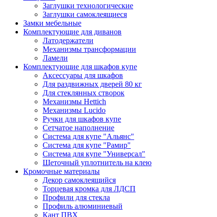
Заглушки технологические
Заглушки самоклеящиеся
Замки мебельные
Комплектующие для диванов
Латодержатели
Механизмы трансформации
Ламели
Комплектующие для шкафов купе
Аксессуары для шкафов
Для раздвижных дверей 80 кг
Для стеклянных створок
Механизмы Hettich
Механизмы Lucido
Ручки для шкафов купе
Сетчатое наполнение
Система для купе "Альянс"
Система для купе "Рамир"
Система для купе "Универсал"
Щеточный уплотнитель на клею
Кромочные материалы
Декор самоклеящийся
Торцевая кромка для ЛДСП
Профили для стекла
Профиль алюминиевый
Кант ПВХ