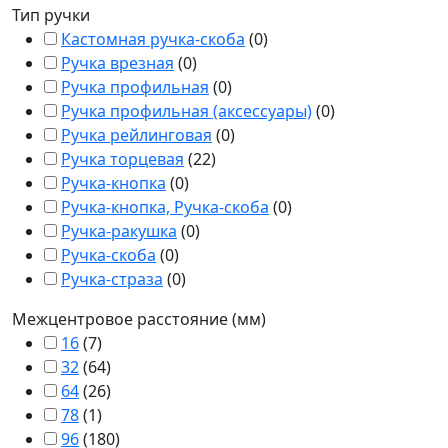
Тип ручки
Кастомная ручка-скоба
(
0
)
Ручка врезная
(
0
)
Ручка профильная
(
0
)
Ручка профильная (аксессуары)
(
0
)
Ручка рейлинговая
(
0
)
Ручка торцевая
(
22
)
Ручка-кнопка
(
0
)
Ручка-кнопка, Ручка-скоба
(
0
)
Ручка-ракушка
(
0
)
Ручка-скоба
(
0
)
Ручка-страза
(
0
)
Межцентровое расстояние (мм)
16
(
7
)
32
(
64
)
64
(
26
)
78
(
1
)
96
(
180
)