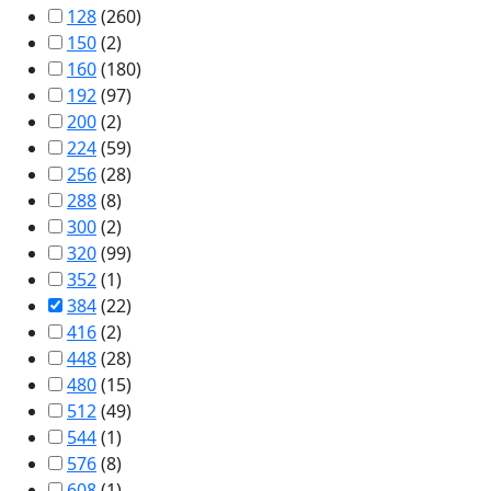
128
(
260
)
150
(
2
)
160
(
180
)
192
(
97
)
200
(
2
)
224
(
59
)
256
(
28
)
288
(
8
)
300
(
2
)
320
(
99
)
352
(
1
)
384
(
22
)
416
(
2
)
448
(
28
)
480
(
15
)
512
(
49
)
544
(
1
)
576
(
8
)
608
(
1
)