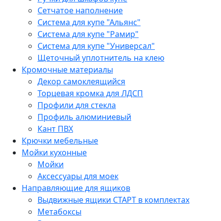
Сетчатое наполнение
Система для купе "Альянс"
Система для купе "Рамир"
Система для купе "Универсал"
Щеточный уплотнитель на клею
Кромочные материалы
Декор самоклеящийся
Торцевая кромка для ЛДСП
Профили для стекла
Профиль алюминиевый
Кант ПВХ
Крючки мебельные
Мойки кухонные
Мойки
Аксессуары для моек
Направляющие для ящиков
Выдвижные ящики СТАРТ в комплектах
Метабоксы