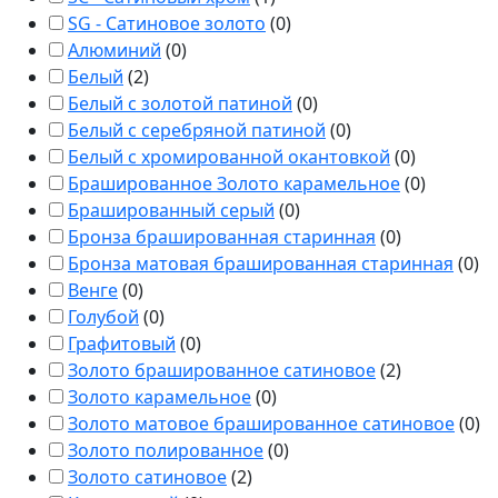
SG - Сатиновое золото
(
0
)
Алюминий
(
0
)
Белый
(
2
)
Белый с золотой патиной
(
0
)
Белый с серебряной патиной
(
0
)
Белый с хромированной окантовкой
(
0
)
Брашированное Золото карамельное
(
0
)
Брашированный серый
(
0
)
Бронза брашированная старинная
(
0
)
Бронза матовая брашированная старинная
(
0
)
Венге
(
0
)
Голубой
(
0
)
Графитовый
(
0
)
Золото брашированное сатиновое
(
2
)
Золото карамельное
(
0
)
Золото матовое брашированное сатиновое
(
0
)
Золото полированное
(
0
)
Золото сатиновое
(
2
)