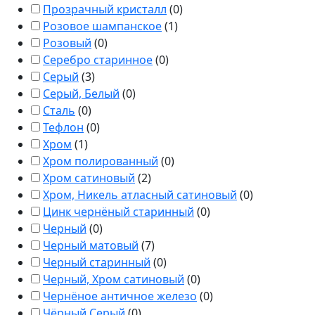
Прозрачный кристалл
(
0
)
Розовое шампанское
(
1
)
Розовый
(
0
)
Серебро старинное
(
0
)
Серый
(
3
)
Серый, Белый
(
0
)
Сталь
(
0
)
Тефлон
(
0
)
Хром
(
1
)
Хром полированный
(
0
)
Хром сатиновый
(
2
)
Хром, Никель атласный сатиновый
(
0
)
Цинк чернёный старинный
(
0
)
Черный
(
0
)
Черный матовый
(
7
)
Черный старинный
(
0
)
Черный, Хром сатиновый
(
0
)
Чернёное античное железо
(
0
)
Чёрный Серый
(
0
)