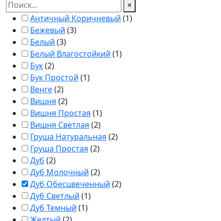
×
Античный Коричневый
(
1
)
Бежевый
(
3
)
Белый
(
3
)
Белый Влагостойкий
(
1
)
Бук
(
2
)
Бук Простой
(
1
)
Венге
(
2
)
Вишня
(
2
)
Вишня Простая
(
1
)
Вишня Светлая
(
2
)
Груша Натуральная
(
2
)
Груша Простая
(
2
)
Дуб
(
2
)
Дуб Молочный
(
2
)
Дуб Обесцвеченный
(
2
)
Дуб Светлый
(
1
)
Дуб Темный
(
1
)
Желтый
(
2
)