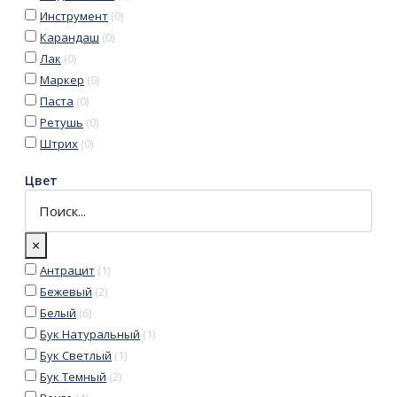
Инструмент
(
0
)
Карандаш
(
0
)
Лак
(
0
)
Маркер
(
0
)
Паста
(
0
)
Ретушь
(
0
)
Штрих
(
0
)
Цвет
×
Антрацит
(
1
)
Бежевый
(
2
)
Белый
(
6
)
Бук Натуральный
(
1
)
Бук Светлый
(
1
)
Бук Темный
(
2
)