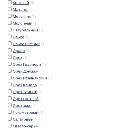
Красный
(
4
)
Махагон
(
4
)
Металлик
(
1
)
Молочный
(
1
)
Натуральный
(
1
)
Ольха
(
1
)
Ольха Светлая
(
1
)
Оранж
(
1
)
Орех
(
1
)
Орех Гварнери
(
1
)
Орех Донской
(
1
)
Орех Итальянский
(
1
)
Орех Канада
(
2
)
Орех Темный
(
1
)
Орех светлый
(
1
)
Орех экко
(
1
)
Полуматовый
(
1
)
Салатовый
(
1
)
Светло-серый
(
1
)