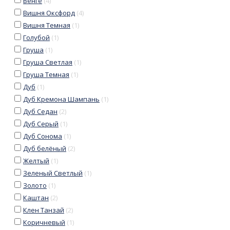
Венге
(
4
)
Вишня Оксфорд
(
4
)
Вишня Темная
(
1
)
Голубой
(
1
)
Груша
(
1
)
Груша Светлая
(
1
)
Груша Темная
(
1
)
Дуб
(
1
)
Дуб Кремона Шампань
(
1
)
Дуб Седан
(
2
)
Дуб Серый
(
1
)
Дуб Сонома
(
1
)
Дуб белёный
(
2
)
Желтый
(
1
)
Зеленый Светлый
(
1
)
Золото
(
1
)
Каштан
(
2
)
Клен Танзай
(
2
)
Коричневый
(
1
)