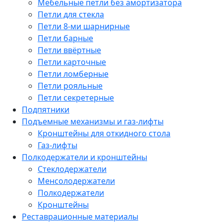
Мебельные петли без амортизатора
Петли для стекла
Петли 8-ми шарнирные
Петли барные
Петли ввёртные
Петли карточные
Петли ломберные
Петли рояльные
Петли секретерные
Подпятники
Подъемные механизмы и газ-лифты
Кронштейны для откидного стола
Газ-лифты
Полкодержатели и кронштейны
Стеклодержатели
Менсолодержатели
Полкодержатели
Кронштейны
Реставрационные материалы