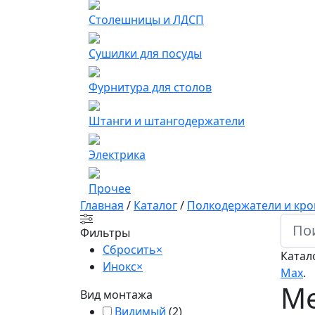
Столешницы и ЛДСП
Сушилки для посуды
Фурнитура для столов
Штанги и штангодержатели
Электрика
Прочее
Главная
/
Каталог
/
Полкодержатели и кр
Фильтры
Сбросить
×
Катал
Инокс
×
Мах
.
Ме
Вид монтажа
Видимый
(
2
)