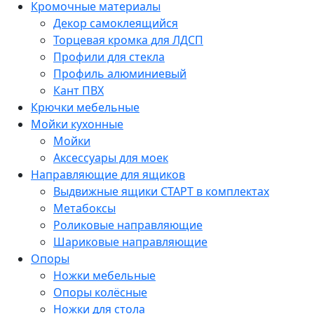
Кромочные материалы
Декор самоклеящийся
Торцевая кромка для ЛДСП
Профили для стекла
Профиль алюминиевый
Кант ПВХ
Крючки мебельные
Мойки кухонные
Мойки
Аксессуары для моек
Направляющие для ящиков
Выдвижные ящики СТАРТ в комплектах
Метабоксы
Роликовые направляющие
Шариковые направляющие
Опоры
Ножки мебельные
Опоры колёсные
Ножки для стола