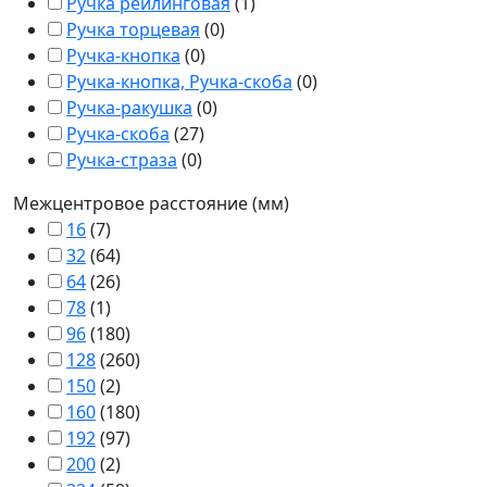
Ручка рейлинговая
(
1
)
Ручка торцевая
(
0
)
Ручка-кнопка
(
0
)
Ручка-кнопка, Ручка-скоба
(
0
)
Ручка-ракушка
(
0
)
Ручка-скоба
(
27
)
Ручка-страза
(
0
)
Межцентровое расстояние (мм)
16
(
7
)
32
(
64
)
64
(
26
)
78
(
1
)
96
(
180
)
128
(
260
)
150
(
2
)
160
(
180
)
192
(
97
)
200
(
2
)