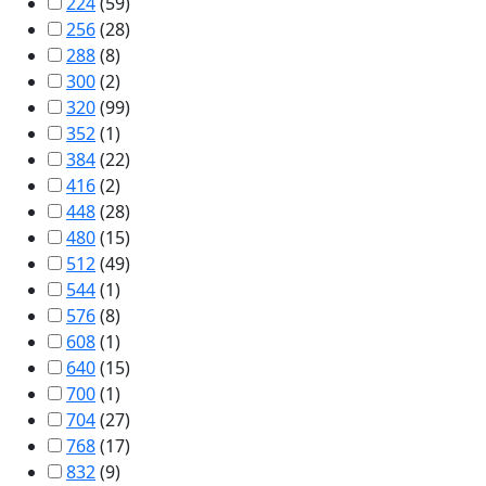
224
(
59
)
256
(
28
)
288
(
8
)
300
(
2
)
320
(
99
)
352
(
1
)
384
(
22
)
416
(
2
)
448
(
28
)
480
(
15
)
512
(
49
)
544
(
1
)
576
(
8
)
608
(
1
)
640
(
15
)
700
(
1
)
704
(
27
)
768
(
17
)
832
(
9
)