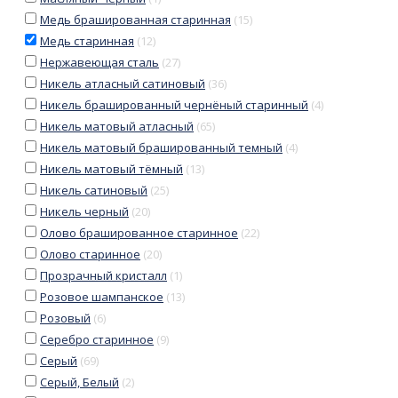
Медь брашированная старинная
(
15
)
Медь старинная
(
12
)
Нержавеющая сталь
(
27
)
Никель атласный сатиновый
(
36
)
Никель брашированный чернёный старинный
(
4
)
Никель матовый атласный
(
65
)
Никель матовый брашированный темный
(
4
)
Никель матовый тёмный
(
13
)
Никель сатиновый
(
25
)
Никель черный
(
20
)
Олово брашированное старинное
(
22
)
Олово старинное
(
20
)
Прозрачный кристалл
(
1
)
Розовое шампанское
(
13
)
Розовый
(
6
)
Серебро старинное
(
9
)
Серый
(
69
)
Серый, Белый
(
2
)