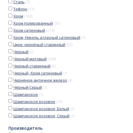
Сталь
(
7
)
Тефлон
(
12
)
Хром
(
184
)
Хром полированный
(
35
)
Хром сатиновый
(
219
)
Хром, Никель атласный сатиновый
(
1
)
Цинк чернёный старинный
(
62
)
Черный
(
2
)
Черный матовый
(
268
)
Черный старинный
(
5
)
Черный, Хром сатиновый
(
1
)
Чернёное античное железо
(
4
)
Чёрный Серый
(
1
)
Шампанское
(
1
)
Шампанское розовое
(
13
)
Шампанское розовое, Белый
(
2
)
Шампанское розовое, Серый
(
1
)
Производитель