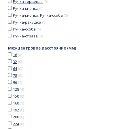
Ручка торцевая
(
0
)
Ручка-кнопка
(
6
)
Ручка-кнопка, Ручка-скоба
(
0
)
Ручка-ракушка
(
0
)
Ручка-скоба
(
6
)
Ручка-страза
(
0
)
Межцентровое расстояние (мм)
16
(
0
)
32
(
0
)
64
(
0
)
78
(
0
)
96
(
1
)
128
(
4
)
150
(
0
)
160
(
1
)
192
(
0
)
200
(
0
)
224
(
0
)