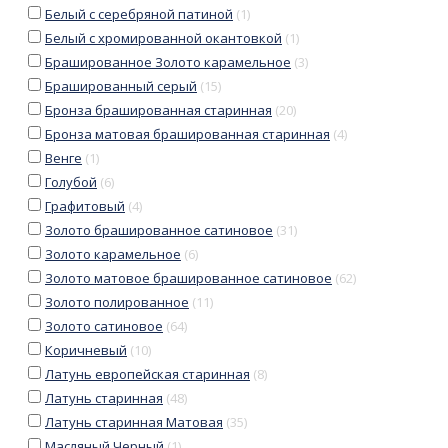
Белый с серебряной патиной
(
1
)
Белый с хромированной окантовкой
(
1
)
Брашированное Золото карамельное
(
3
)
Брашированный серый
(
15
)
Бронза брашированная старинная
(
20
)
Бронза матовая брашированная старинная
(
4
)
Венге
(
1
)
Голубой
(
6
)
Графитовый
(
4
)
Золото брашированное сатиновое
(
31
)
Золото карамельное
(
6
)
Золото матовое брашированное сатиновое
(
62
)
Золото полированное
(
11
)
Золото сатиновое
(
64
)
Коричневый
(
10
)
Латунь европейская старинная
(
8
)
Латунь старинная
(
48
)
Латунь старинная Матовая
(
35
)
Масляный Черный
(
1
)