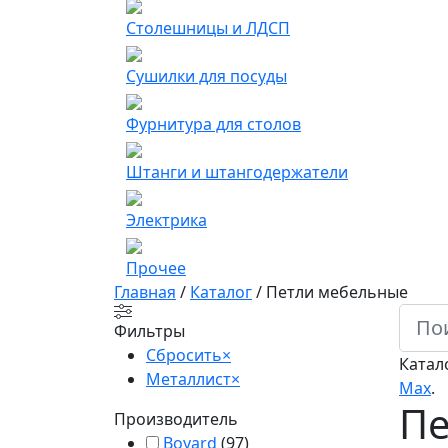
Столешницы и ЛДСП
Сушилки для посуды
Фурнитура для столов
Штанги и штангодержатели
Электрика
Прочее
Главная
/
Каталог
/
Петли мебельные
Фильтры
Сбросить
×
Катал
Металлист
×
Мах
.
Пе
Производитель
Boyard
(
97
)