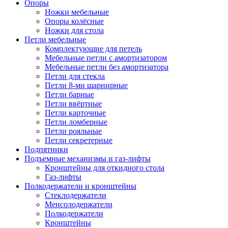
Опоры
Ножки мебельные
Опоры колёсные
Ножки для стола
Петли мебельные
Комплектующие для петель
Мебельные петли с амортизатором
Мебельные петли без амортизатора
Петли для стекла
Петли 8-ми шарнирные
Петли барные
Петли ввёртные
Петли карточные
Петли ломберные
Петли рояльные
Петли секретерные
Подпятники
Подъемные механизмы и газ-лифты
Кронштейны для откидного стола
Газ-лифты
Полкодержатели и кронштейны
Стеклодержатели
Менсолодержатели
Полкодержатели
Кронштейны