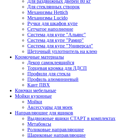
Для раздвижных дверей 80 кг
Для стеклянных створок
Механизмы Hettich
Механизмы Lucido
Ручки для шкафов купе
Сетчатое наполнение
Система для купе "Альянс"
Система для купе "Рамир"
Система для купе "Универсал"
Щеточный уплотнитель на клею
Кромочные материалы
Декор самоклеящийся
Торцевая кромка для ЛДСП
Профили для стекла
Профиль алюминиевый
Кант ПВХ
Крючки мебельные
Мойки кухонные
Мойки
Аксессуары для моек
Направляющие для ящиков
Выдвижные ящики СТАРТ в комплектах
Метабоксы
Роликовые направляющие
Шариковые направляющие