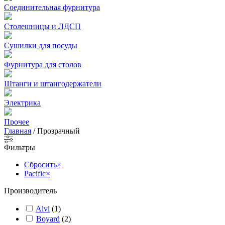
Соединительная фурнитура
Столешницы и ЛДСП
Сушилки для посуды
Фурнитура для столов
Штанги и штангодержатели
Электрика
Прочее
Главная
/
Прозрачный
Фильтры
Сбросить
×
Pacific
×
Производитель
Alvi
(
1
)
Boyard
(
2
)