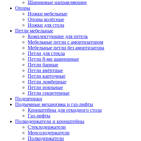
Шариковые направляющие
Опоры
Ножки мебельные
Опоры колёсные
Ножки для стола
Петли мебельные
Комплектующие для петель
Мебельные петли с амортизатором
Мебельные петли без амортизатора
Петли для стекла
Петли 8-ми шарнирные
Петли барные
Петли ввёртные
Петли карточные
Петли ломберные
Петли рояльные
Петли секретерные
Подпятники
Подъемные механизмы и газ-лифты
Кронштейны для откидного стола
Газ-лифты
Полкодержатели и кронштейны
Стеклодержатели
Менсолодержатели
Полкодержатели