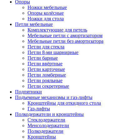
Опоры
Ножки мебельные
Опоры колёсные
Ножки для стола
Петли мебельные
Комплектующие для петель
Мебельные петли с амортизатором
Мебельные петли без амортизатора
Петли для стекла
Петли 8-ми шарнирные
Петли барные
Петли ввёртные
Петли карточные
Петли ломберные
Петли рояльные
Петли секретерные
Подпятники
Подъемные механизмы и газ-лифты
Кронштейны для откидного стола
Газ-лифты
Полкодержатели и кронштейны
Стеклодержатели
Менсолодержатели
Полкодержатели
Кронштейны