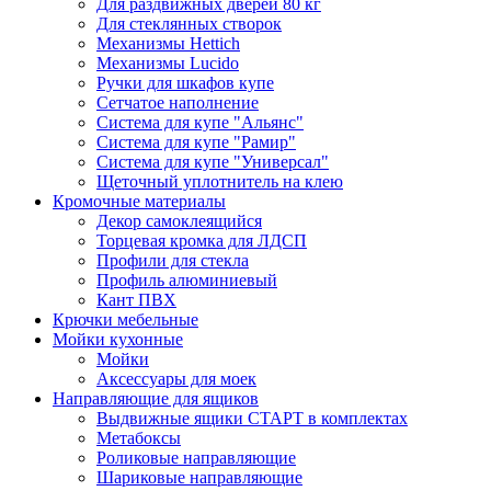
Для раздвижных дверей 80 кг
Для стеклянных створок
Механизмы Hettich
Механизмы Lucido
Ручки для шкафов купе
Сетчатое наполнение
Система для купе "Альянс"
Система для купе "Рамир"
Система для купе "Универсал"
Щеточный уплотнитель на клею
Кромочные материалы
Декор самоклеящийся
Торцевая кромка для ЛДСП
Профили для стекла
Профиль алюминиевый
Кант ПВХ
Крючки мебельные
Мойки кухонные
Мойки
Аксессуары для моек
Направляющие для ящиков
Выдвижные ящики СТАРТ в комплектах
Метабоксы
Роликовые направляющие
Шариковые направляющие