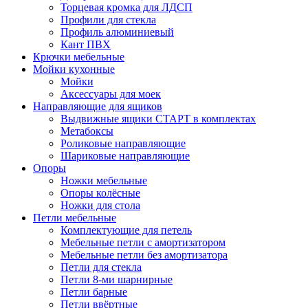
Торцевая кромка для ЛДСП
Профили для стекла
Профиль алюминиевый
Кант ПВХ
Крючки мебельные
Мойки кухонные
Мойки
Аксессуары для моек
Направляющие для ящиков
Выдвижные ящики СТАРТ в комплектах
Метабоксы
Роликовые направляющие
Шариковые направляющие
Опоры
Ножки мебельные
Опоры колёсные
Ножки для стола
Петли мебельные
Комплектующие для петель
Мебельные петли с амортизатором
Мебельные петли без амортизатора
Петли для стекла
Петли 8-ми шарнирные
Петли барные
Петли ввёртные