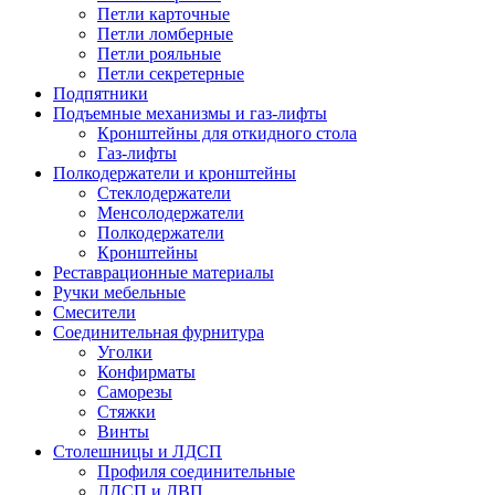
Петли карточные
Петли ломберные
Петли рояльные
Петли секретерные
Подпятники
Подъемные механизмы и газ-лифты
Кронштейны для откидного стола
Газ-лифты
Полкодержатели и кронштейны
Стеклодержатели
Менсолодержатели
Полкодержатели
Кронштейны
Реставрационные материалы
Ручки мебельные
Смесители
Соединительная фурнитура
Уголки
Конфирматы
Саморезы
Стяжки
Винты
Столешницы и ЛДСП
Профиля соединительные
ЛДСП и ДВП