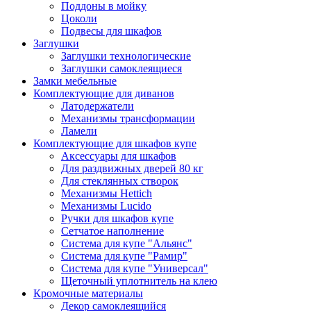
Поддоны в мойку
Цоколи
Подвесы для шкафов
Заглушки
Заглушки технологические
Заглушки самоклеящиеся
Замки мебельные
Комплектующие для диванов
Латодержатели
Механизмы трансформации
Ламели
Комплектующие для шкафов купе
Аксессуары для шкафов
Для раздвижных дверей 80 кг
Для стеклянных створок
Механизмы Hettich
Механизмы Lucido
Ручки для шкафов купе
Сетчатое наполнение
Система для купе "Альянс"
Система для купе "Рамир"
Система для купе "Универсал"
Щеточный уплотнитель на клею
Кромочные материалы
Декор самоклеящийся