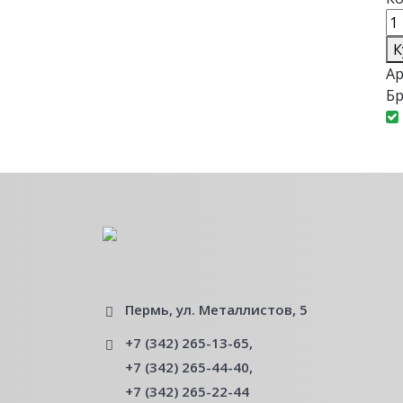
К
Ар
Бр
Пермь, ул. Металлистов, 5
+7 (342) 265-13-65
,
+7 (342) 265-44-40
,
+7 (342) 265-22-44