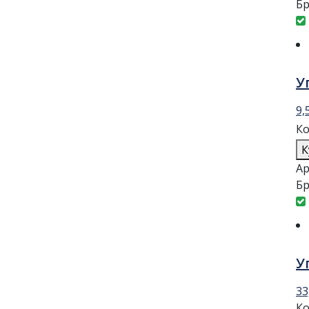
Бр
У
9,
Ко
К
Ар
Бр
У
33
Ко