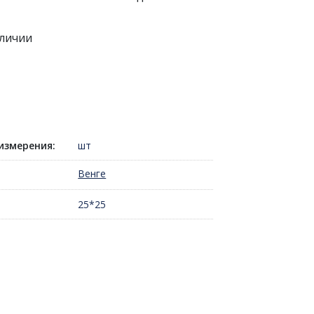
аличии
измерения:
шт
Венге
25*25