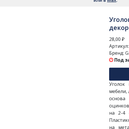
или в
Мах
.
Уголо
декор
28,00
₽
Артикул
Бренд:
G
Под з
Уголок 
мебели, 
основа
оцинков
на 2-4 
Пластик
на мета