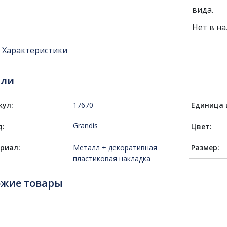
вида.
Нет в н
Характеристики
али
кул:
17670
Единица 
Grandis
д:
Цвет:
риал:
Металл + декоративная
Размер:
пластиковая накладка
ожие товары