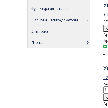
У
Фурнитура для столов
9,
Штанги и штангодержатели
Ко
К
Электрика
Ар
Бр
Прочее
У
22
Ко
К
Ар