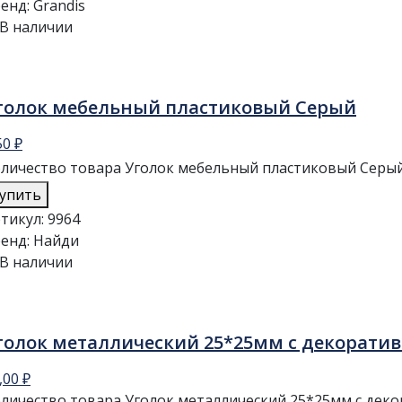
енд:
Grandis
В наличии
голок мебельный пластиковый Серый
50
₽
личество товара Уголок мебельный пластиковый Серы
упить
тикул:
9964
енд:
Найди
В наличии
голок металлический 25*25мм с декорати
,00
₽
личество товара Уголок металлический 25*25мм с дек