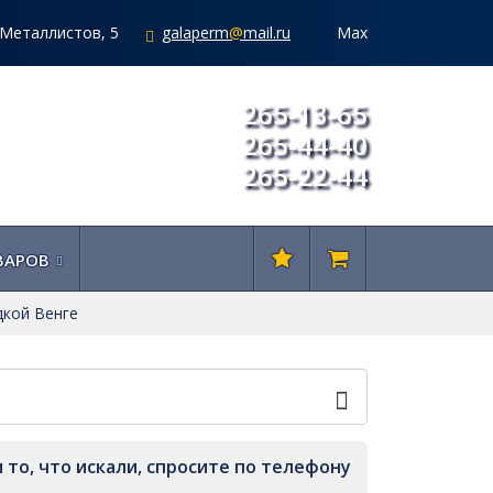
. Металлистов, 5
galaperm
@
mail.ru
Мах
265-13-65
265-44-40
265-22-44
ВАРОВ
дкой Венге
 то, что искали, спросите по телефону