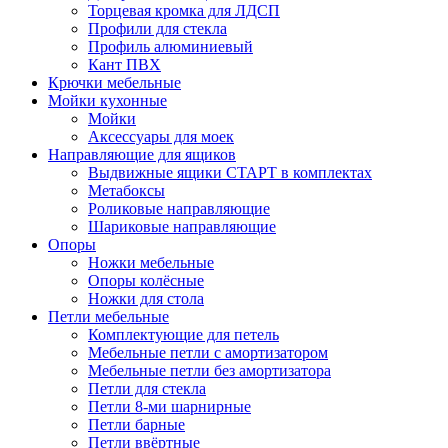
Торцевая кромка для ЛДСП
Профили для стекла
Профиль алюминиевый
Кант ПВХ
Крючки мебельные
Мойки кухонные
Мойки
Аксессуары для моек
Направляющие для ящиков
Выдвижные ящики СТАРТ в комплектах
Метабоксы
Роликовые направляющие
Шариковые направляющие
Опоры
Ножки мебельные
Опоры колёсные
Ножки для стола
Петли мебельные
Комплектующие для петель
Мебельные петли с амортизатором
Мебельные петли без амортизатора
Петли для стекла
Петли 8-ми шарнирные
Петли барные
Петли ввёртные