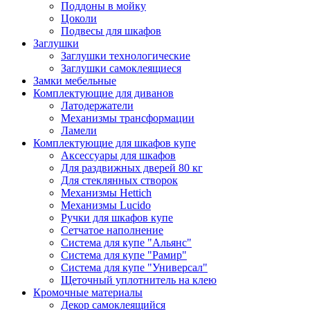
Поддоны в мойку
Цоколи
Подвесы для шкафов
Заглушки
Заглушки технологические
Заглушки самоклеящиеся
Замки мебельные
Комплектующие для диванов
Латодержатели
Механизмы трансформации
Ламели
Комплектующие для шкафов купе
Аксессуары для шкафов
Для раздвижных дверей 80 кг
Для стеклянных створок
Механизмы Hettich
Механизмы Lucido
Ручки для шкафов купе
Сетчатое наполнение
Система для купе "Альянс"
Система для купе "Рамир"
Система для купе "Универсал"
Щеточный уплотнитель на клею
Кромочные материалы
Декор самоклеящийся