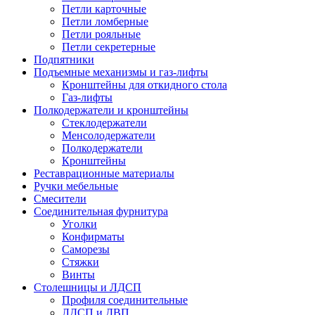
Петли карточные
Петли ломберные
Петли рояльные
Петли секретерные
Подпятники
Подъемные механизмы и газ-лифты
Кронштейны для откидного стола
Газ-лифты
Полкодержатели и кронштейны
Стеклодержатели
Менсолодержатели
Полкодержатели
Кронштейны
Реставрационные материалы
Ручки мебельные
Смесители
Соединительная фурнитура
Уголки
Конфирматы
Саморезы
Стяжки
Винты
Столешницы и ЛДСП
Профиля соединительные
ЛДСП и ДВП