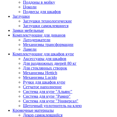
Поддоны в мойку
Цоколи
Подвесы для шкафов
Заглушки
Заглушки технологические
Заглушки самоклеящиеся
Замки мебельные
Комплектующие для диванов
Латодержатели
Механизмы трансформации
Ламели
Комплектующие для шкафов купе
Аксессуары для шкафов
Для раздвижных дверей 80 кг
Для стеклянных створок
Механизмы Hettich
Механизмы Lucido
Ручки для шкафов купе
Сетчатое наполнение
Система для купе "Альянс"
Система для купе "Рамир"
Система для купе "Универсал"
Щеточный уплотнитель на клею
Кромочные материалы
Декор самоклеящийся