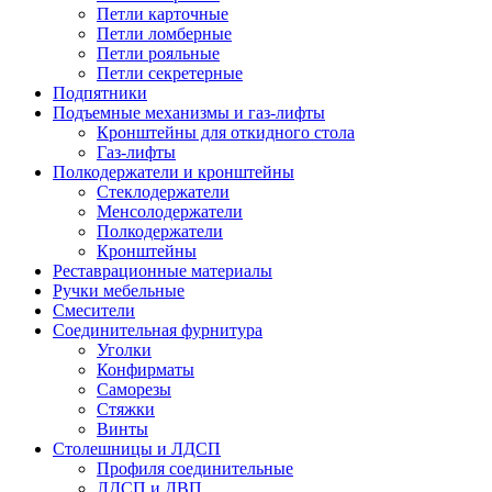
Петли карточные
Петли ломберные
Петли рояльные
Петли секретерные
Подпятники
Подъемные механизмы и газ-лифты
Кронштейны для откидного стола
Газ-лифты
Полкодержатели и кронштейны
Стеклодержатели
Менсолодержатели
Полкодержатели
Кронштейны
Реставрационные материалы
Ручки мебельные
Смесители
Соединительная фурнитура
Уголки
Конфирматы
Саморезы
Стяжки
Винты
Столешницы и ЛДСП
Профиля соединительные
ЛДСП и ДВП