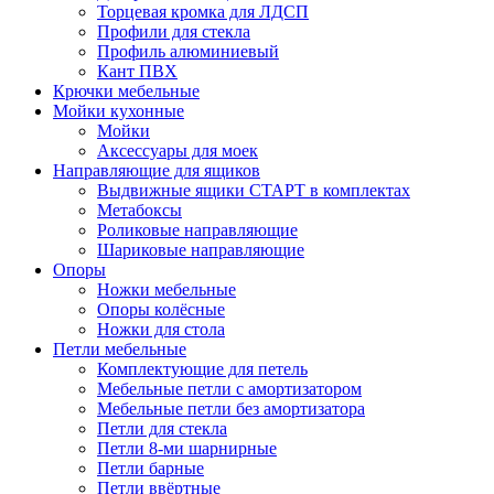
Торцевая кромка для ЛДСП
Профили для стекла
Профиль алюминиевый
Кант ПВХ
Крючки мебельные
Мойки кухонные
Мойки
Аксессуары для моек
Направляющие для ящиков
Выдвижные ящики СТАРТ в комплектах
Метабоксы
Роликовые направляющие
Шариковые направляющие
Опоры
Ножки мебельные
Опоры колёсные
Ножки для стола
Петли мебельные
Комплектующие для петель
Мебельные петли с амортизатором
Мебельные петли без амортизатора
Петли для стекла
Петли 8-ми шарнирные
Петли барные
Петли ввёртные