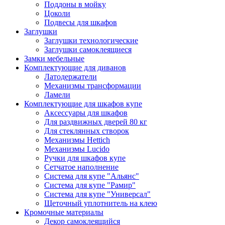
Поддоны в мойку
Цоколи
Подвесы для шкафов
Заглушки
Заглушки технологические
Заглушки самоклеящиеся
Замки мебельные
Комплектующие для диванов
Латодержатели
Механизмы трансформации
Ламели
Комплектующие для шкафов купе
Аксессуары для шкафов
Для раздвижных дверей 80 кг
Для стеклянных створок
Механизмы Hettich
Механизмы Lucido
Ручки для шкафов купе
Сетчатое наполнение
Система для купе "Альянс"
Система для купе "Рамир"
Система для купе "Универсал"
Щеточный уплотнитель на клею
Кромочные материалы
Декор самоклеящийся