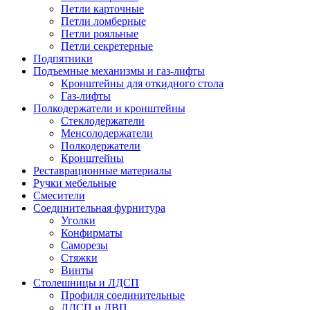
Петли карточные
Петли ломберные
Петли рояльные
Петли секретерные
Подпятники
Подъемные механизмы и газ-лифты
Кронштейны для откидного стола
Газ-лифты
Полкодержатели и кронштейны
Стеклодержатели
Менсолодержатели
Полкодержатели
Кронштейны
Реставрационные материалы
Ручки мебельные
Смесители
Соединительная фурнитура
Уголки
Конфирматы
Саморезы
Стяжки
Винты
Столешницы и ЛДСП
Профиля соединительные
ЛДСП и ДВП