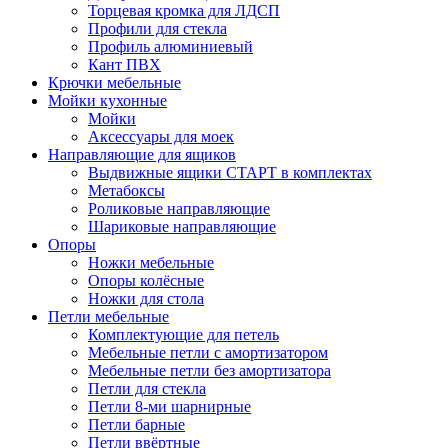
Торцевая кромка для ЛДСП
Профили для стекла
Профиль алюминиевый
Кант ПВХ
Крючки мебельные
Мойки кухонные
Мойки
Аксессуары для моек
Направляющие для ящиков
Выдвижные ящики СТАРТ в комплектах
Метабоксы
Роликовые направляющие
Шариковые направляющие
Опоры
Ножки мебельные
Опоры колёсные
Ножки для стола
Петли мебельные
Комплектующие для петель
Мебельные петли с амортизатором
Мебельные петли без амортизатора
Петли для стекла
Петли 8-ми шарнирные
Петли барные
Петли ввёртные