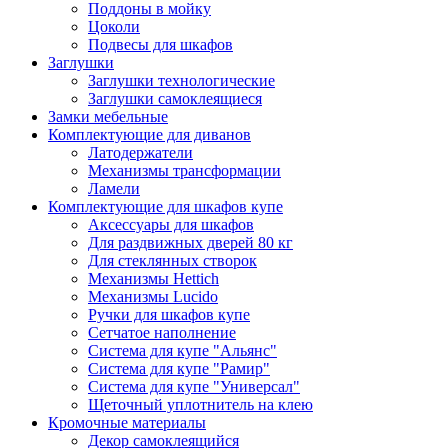
Поддоны в мойку
Цоколи
Подвесы для шкафов
Заглушки
Заглушки технологические
Заглушки самоклеящиеся
Замки мебельные
Комплектующие для диванов
Латодержатели
Механизмы трансформации
Ламели
Комплектующие для шкафов купе
Аксессуары для шкафов
Для раздвижных дверей 80 кг
Для стеклянных створок
Механизмы Hettich
Механизмы Lucido
Ручки для шкафов купе
Сетчатое наполнение
Система для купе "Альянс"
Система для купе "Рамир"
Система для купе "Универсал"
Щеточный уплотнитель на клею
Кромочные материалы
Декор самоклеящийся