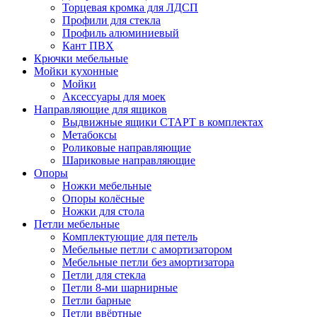
Торцевая кромка для ЛДСП
Профили для стекла
Профиль алюминиевый
Кант ПВХ
Крючки мебельные
Мойки кухонные
Мойки
Аксессуары для моек
Направляющие для ящиков
Выдвижные ящики СТАРТ в комплектах
Метабоксы
Роликовые направляющие
Шариковые направляющие
Опоры
Ножки мебельные
Опоры колёсные
Ножки для стола
Петли мебельные
Комплектующие для петель
Мебельные петли с амортизатором
Мебельные петли без амортизатора
Петли для стекла
Петли 8-ми шарнирные
Петли барные
Петли ввёртные