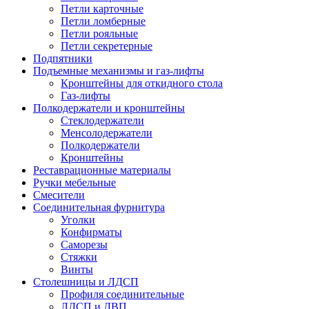
Петли карточные
Петли ломберные
Петли рояльные
Петли секретерные
Подпятники
Подъемные механизмы и газ-лифты
Кронштейны для откидного стола
Газ-лифты
Полкодержатели и кронштейны
Стеклодержатели
Менсолодержатели
Полкодержатели
Кронштейны
Реставрационные материалы
Ручки мебельные
Смесители
Соединительная фурнитура
Уголки
Конфирматы
Саморезы
Стяжки
Винты
Столешницы и ЛДСП
Профиля соединительные
ЛДСП и ДВП