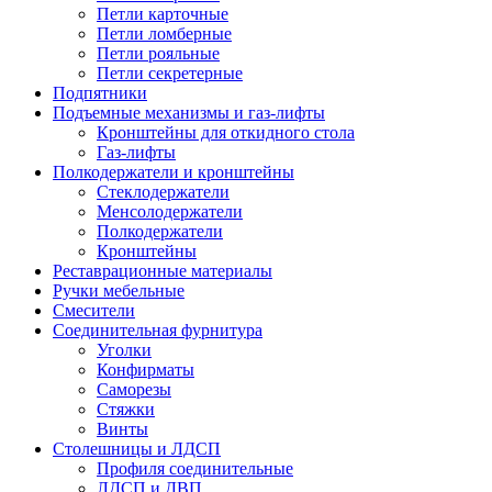
Петли карточные
Петли ломберные
Петли рояльные
Петли секретерные
Подпятники
Подъемные механизмы и газ-лифты
Кронштейны для откидного стола
Газ-лифты
Полкодержатели и кронштейны
Стеклодержатели
Менсолодержатели
Полкодержатели
Кронштейны
Реставрационные материалы
Ручки мебельные
Смесители
Соединительная фурнитура
Уголки
Конфирматы
Саморезы
Стяжки
Винты
Столешницы и ЛДСП
Профиля соединительные
ЛДСП и ДВП