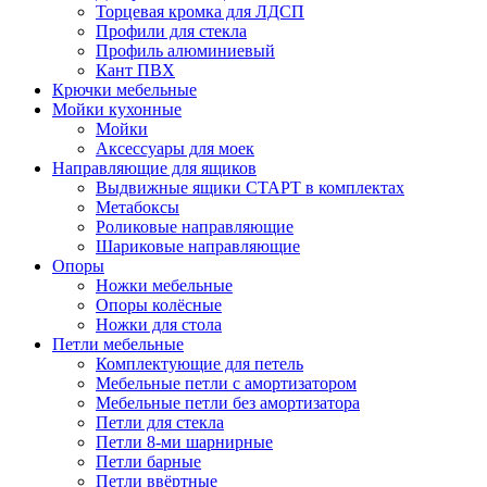
Торцевая кромка для ЛДСП
Профили для стекла
Профиль алюминиевый
Кант ПВХ
Крючки мебельные
Мойки кухонные
Мойки
Аксессуары для моек
Направляющие для ящиков
Выдвижные ящики СТАРТ в комплектах
Метабоксы
Роликовые направляющие
Шариковые направляющие
Опоры
Ножки мебельные
Опоры колёсные
Ножки для стола
Петли мебельные
Комплектующие для петель
Мебельные петли с амортизатором
Мебельные петли без амортизатора
Петли для стекла
Петли 8-ми шарнирные
Петли барные
Петли ввёртные