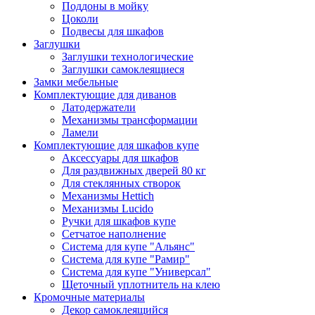
Поддоны в мойку
Цоколи
Подвесы для шкафов
Заглушки
Заглушки технологические
Заглушки самоклеящиеся
Замки мебельные
Комплектующие для диванов
Латодержатели
Механизмы трансформации
Ламели
Комплектующие для шкафов купе
Аксессуары для шкафов
Для раздвижных дверей 80 кг
Для стеклянных створок
Механизмы Hettich
Механизмы Lucido
Ручки для шкафов купе
Сетчатое наполнение
Система для купе "Альянс"
Система для купе "Рамир"
Система для купе "Универсал"
Щеточный уплотнитель на клею
Кромочные материалы
Декор самоклеящийся