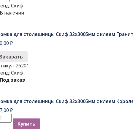
толешницы
енд:
Скиф
киф
В наличии
2х3005мм
леем
омка для столешницы Скиф 32х3005мм с клеем Грани
уб
0,00
₽
рсика
етлый
Заказать
тикул:
26201
енд:
Скиф
Под заказ
омка для столешницы Скиф 32х3005мм с клеем Корол
7,00
₽
личество
Купить
вара
ромка