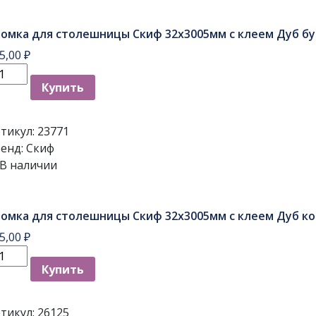
омка для столешницы Скиф 32х3005мм с клеем Дуб б
5,00
₽
личество
Купить
вара
ромка
я
тикул:
23771
толешницы
енд:
Скиф
киф
В наличии
2х3005мм
леем
омка для столешницы Скиф 32х3005мм с клеем Дуб ко
уб
5,00
₽
нратти
личество
Купить
вара
ромка
я
тикул:
26125