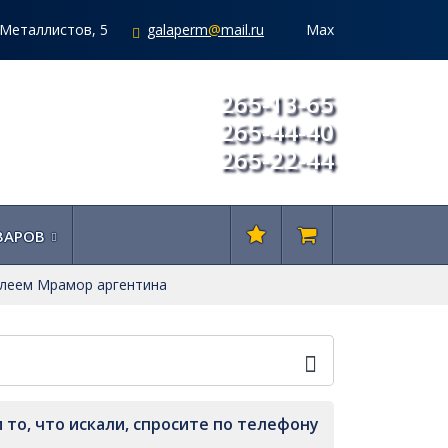
. Металлистов, 5
galaperm
@
mail.ru
Мах
265-13-65
265-44-40
265-22-44
ВАРОВ
клеем Мрамор аргентина
 то, что искали, спросите по телефону