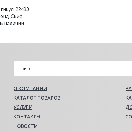
я
тикул:
22493
толешницы
енд:
Скиф
киф
В наличии
2х3005мм
леем
ролевский
ал
етлый
О КОМПАНИИ
Р
КАТАЛОГ ТОВАРОВ
КА
УСЛУГИ
Д
КОНТАКТЫ
С
НОВОСТИ