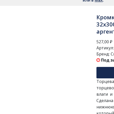
или в
Мах
.
Кромк
32х30
арген
527,00
₽
Артикул
Бренд:
С
Под з
Торцева
торцево
влаги и
Сделан
нижнюю 
который