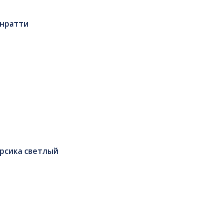
унратти
рсика светлый