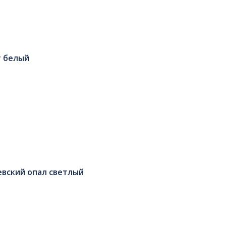
т белый
евский опал светлый