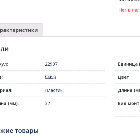
Нет в на
рактеристики
али
кул:
22907
Единица 
Скиф
д:
Цвет:
риал:
Пластик
Длина (мм
на (мм):
32
Вид монт
ожие товары