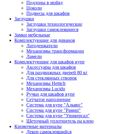
Поддоны в мойку
Цоколи
Подвесы для шкафов
Заглушки
Заглушки технологические
Заглушки самоклеящиеся
Замки мебельные
Комплектующие для диванов
Латодержатели
Механизмы трансформации
Ламели
Комплектующие для шкафов купе
Аксессуары для шкафов
Для раздвижных дверей 80 кг
Для стеклянных створок
Механизмы Hettich
Механизмы Lucido
Ручки для шкафов купе
Сетчатое наполнение
Система для купе "Альянс"
Система для купе "Рамир"
Система для купе "Универсал"
Щеточный уплотнитель на клею
Кромочные материалы
Декор самоклеящийся