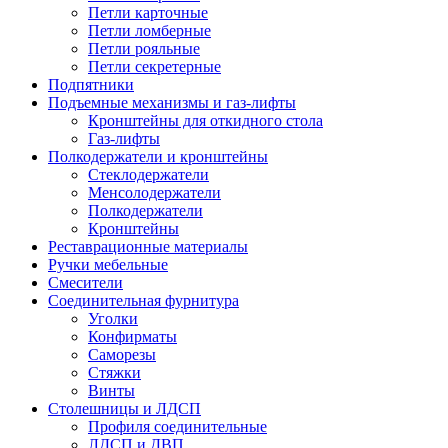
Петли карточные
Петли ломберные
Петли рояльные
Петли секретерные
Подпятники
Подъемные механизмы и газ-лифты
Кронштейны для откидного стола
Газ-лифты
Полкодержатели и кронштейны
Стеклодержатели
Менсолодержатели
Полкодержатели
Кронштейны
Реставрационные материалы
Ручки мебельные
Смесители
Соединительная фурнитура
Уголки
Конфирматы
Саморезы
Стяжки
Винты
Столешницы и ЛДСП
Профиля соединительные
ЛДСП и ДВП