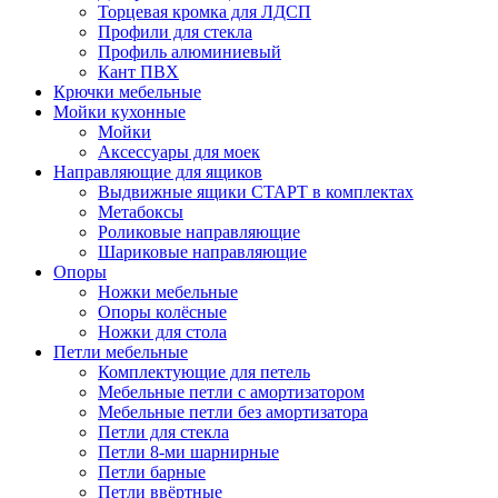
Торцевая кромка для ЛДСП
Профили для стекла
Профиль алюминиевый
Кант ПВХ
Крючки мебельные
Мойки кухонные
Мойки
Аксессуары для моек
Направляющие для ящиков
Выдвижные ящики СТАРТ в комплектах
Метабоксы
Роликовые направляющие
Шариковые направляющие
Опоры
Ножки мебельные
Опоры колёсные
Ножки для стола
Петли мебельные
Комплектующие для петель
Мебельные петли с амортизатором
Мебельные петли без амортизатора
Петли для стекла
Петли 8-ми шарнирные
Петли барные
Петли ввёртные