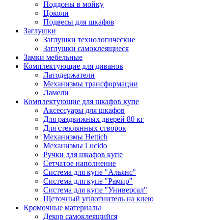
Поддоны в мойку
Цоколи
Подвесы для шкафов
Заглушки
Заглушки технологические
Заглушки самоклеящиеся
Замки мебельные
Комплектующие для диванов
Латодержатели
Механизмы трансформации
Ламели
Комплектующие для шкафов купе
Аксессуары для шкафов
Для раздвижных дверей 80 кг
Для стеклянных створок
Механизмы Hettich
Механизмы Lucido
Ручки для шкафов купе
Сетчатое наполнение
Система для купе "Альянс"
Система для купе "Рамир"
Система для купе "Универсал"
Щеточный уплотнитель на клею
Кромочные материалы
Декор самоклеящийся