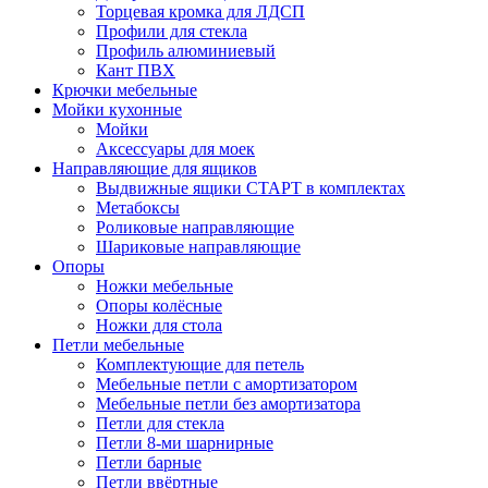
Торцевая кромка для ЛДСП
Профили для стекла
Профиль алюминиевый
Кант ПВХ
Крючки мебельные
Мойки кухонные
Мойки
Аксессуары для моек
Направляющие для ящиков
Выдвижные ящики СТАРТ в комплектах
Метабоксы
Роликовые направляющие
Шариковые направляющие
Опоры
Ножки мебельные
Опоры колёсные
Ножки для стола
Петли мебельные
Комплектующие для петель
Мебельные петли с амортизатором
Мебельные петли без амортизатора
Петли для стекла
Петли 8-ми шарнирные
Петли барные
Петли ввёртные