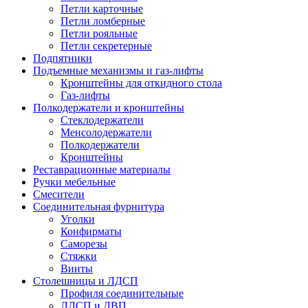
Петли карточные
Петли ломберные
Петли рояльные
Петли секретерные
Подпятники
Подъемные механизмы и газ-лифты
Кронштейны для откидного стола
Газ-лифты
Полкодержатели и кронштейны
Стеклодержатели
Менсолодержатели
Полкодержатели
Кронштейны
Реставрационные материалы
Ручки мебельные
Смесители
Соединительная фурнитура
Уголки
Конфирматы
Саморезы
Стяжки
Винты
Столешницы и ЛДСП
Профиля соединительные
ЛДСП и ДВП