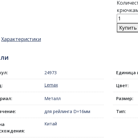
Количес
крючкам
Купить
Характеристики
али
кул:
24973
Единица 
Lemax
д:
Цвет:
риал:
Металл
Размер:
ачение:
для рейлинга D=16мм
Тип:
Китай
на
схождения: