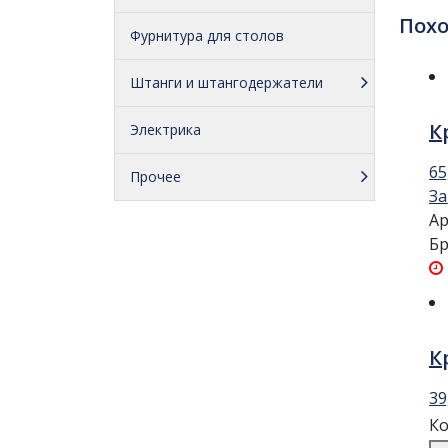
Пох
Фурнитура для столов
Штанги и штангодержатели
К
Электрика
65
Прочее
За
Ар
Бр
К
39
Ко