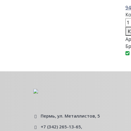
94
Ко
К
Ар
Бр
Пермь, ул. Металлистов, 5
+7 (342) 265-13-65
,