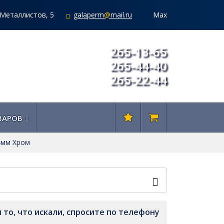
. Металлистов, 5
galaperm
@
mail.ru
Мах
265-13-65
265-44-40
265-22-44
ВАРОВ
4мм Хром
 то, что искали, спросите по телефону