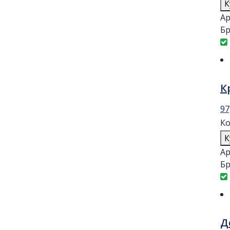
К
Ар
Бр
К
97
Ко
К
Ар
Бр
Д