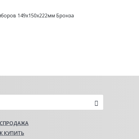
иборов 149х150х222мм Бронза
АСПРОДАЖА
К КУПИТЬ