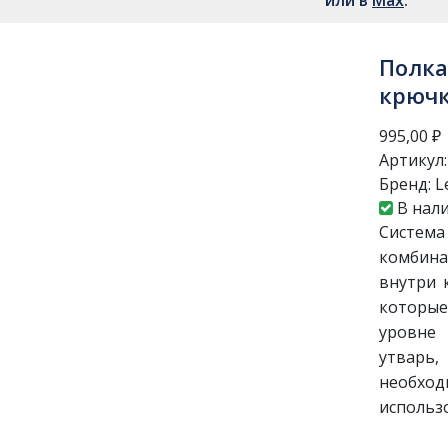
или в
Мах
.
Полка
крючк
995,00
₽
Артикул
Бренд:
L
В нал
Систем
комбина
внутри 
которые
уровне
утварь
необхо
использ