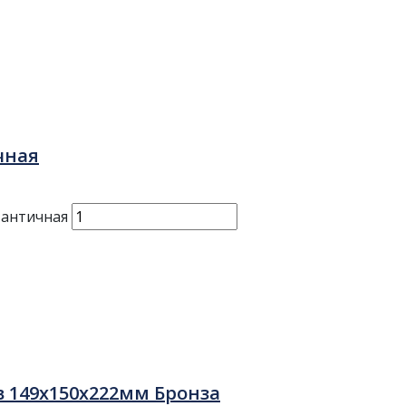
чная
 античная
 149х150х222мм Бронза