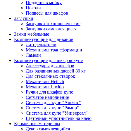
Поддоны в мойку
Цоколи
Подвесы для шкафов
Заглушки
Заглушки технологические
Заглушки самоклеящиеся
Замки мебельные
Комплектующие для диванов
Латодержатели
Механизмы трансформации
Ламели
Комплектующие для шкафов купе
Аксессуары для шкафов
Для раздвижных дверей 80 кг
Для стеклянных створок
Механизмы Hettich
Механизмы Lucido
Ручки для шкафов купе
Сетчатое наполнение
Система для купе "Альянс"
Система для купе "Рамир"
Система для купе "Универсал"
Щеточный уплотнитель на клею
Кромочные материалы
Декор самоклеящийся