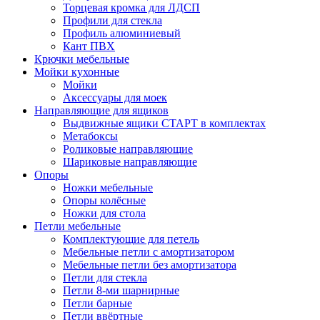
Торцевая кромка для ЛДСП
Профили для стекла
Профиль алюминиевый
Кант ПВХ
Крючки мебельные
Мойки кухонные
Мойки
Аксессуары для моек
Направляющие для ящиков
Выдвижные ящики СТАРТ в комплектах
Метабоксы
Роликовые направляющие
Шариковые направляющие
Опоры
Ножки мебельные
Опоры колёсные
Ножки для стола
Петли мебельные
Комплектующие для петель
Мебельные петли с амортизатором
Мебельные петли без амортизатора
Петли для стекла
Петли 8-ми шарнирные
Петли барные
Петли ввёртные