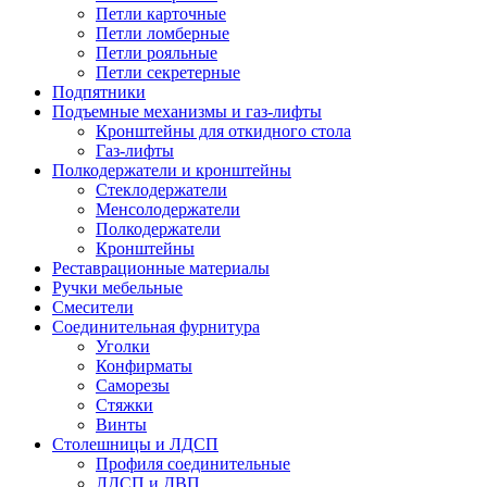
Петли карточные
Петли ломберные
Петли рояльные
Петли секретерные
Подпятники
Подъемные механизмы и газ-лифты
Кронштейны для откидного стола
Газ-лифты
Полкодержатели и кронштейны
Стеклодержатели
Менсолодержатели
Полкодержатели
Кронштейны
Реставрационные материалы
Ручки мебельные
Смесители
Соединительная фурнитура
Уголки
Конфирматы
Саморезы
Стяжки
Винты
Столешницы и ЛДСП
Профиля соединительные
ЛДСП и ДВП