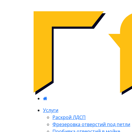
Услуги
Раскрой ЛДСП
Фрезеровка отверстий под петли
Пробивка отверстий в мойке