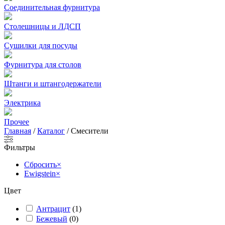
Соединительная фурнитура
Столешницы и ЛДСП
Сушилки для посуды
Фурнитура для столов
Штанги и штангодержатели
Электрика
Прочее
Главная
/
Каталог
/
Смесители
Фильтры
Сбросить
×
Ewigstein
×
Цвет
Антрацит
(
1
)
Бежевый
(
0
)