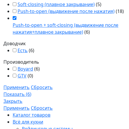
Soft-closing (плавное закрывание)
(
5
)
Push-to-open (выдвижение после нажатия)
(
18
)
Push-to-open + soft-closing (выдвижение после
нажатия+плавное закрывание)
(
6
)
Доводчик
Есть
(
6
)
Производитель
Boyard
(
6
)
GTV
(
0
)
Применить
Сбросить
Показать
(
6
)
Закрыть
Применить
Сбросить
Каталог товаров
Всё для кухни
Рейлинговые системы