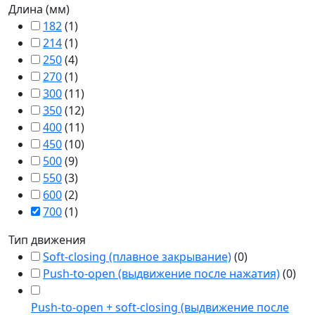
Длина (мм)
182
(
1
)
214
(
1
)
250
(
4
)
270
(
1
)
300
(
11
)
350
(
12
)
400
(
11
)
450
(
10
)
500
(
9
)
550
(
3
)
600
(
2
)
700
(
1
)
Тип движения
Soft-closing (плавное закрывание)
(
0
)
Push-to-open (выдвижение после нажатия)
(
0
)
Push-to-open + soft-closing (выдвижение после