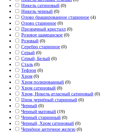
Никель сатиновый
(
0
)
Никель черный
(
0
)
Олово брашированное старинное
(
4
)
Олово старинное
(
0
)
Прозрачный кристалл
(
0
)
Розовое шампанское
(
0
)
Розовый
(
0
)
Серебро старинное
(
0
)
Серый
(
0
)
Серый, Белый
(
0
)
Сталь
(
0
)
Тефлон
(
0
)
Хром
(
0
)
Хром полированный
(
0
)
Хром сатиновый
(
8
)
Хром, Никель атласный сатиновый
(
0
)
Цинк чернёный старинный
(
0
)
Черный
(
0
)
Черный матовый
(
19
)
Черный старинный
(
0
)
Черный, Хром сатиновый
(
0
)
Чернёное античное железо
(
0
)