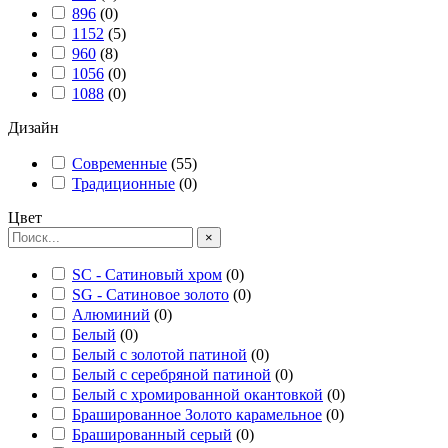
896
(
0
)
1152
(
5
)
960
(
8
)
1056
(
0
)
1088
(
0
)
Дизайн
Современные
(
55
)
Традиционные
(
0
)
Цвет
×
SC - Сатиновый хром
(
0
)
SG - Сатиновое золото
(
0
)
Алюминий
(
0
)
Белый
(
0
)
Белый с золотой патиной
(
0
)
Белый с серебряной патиной
(
0
)
Белый с хромированной окантовкой
(
0
)
Брашированное Золото карамельное
(
0
)
Брашированный серый
(
0
)