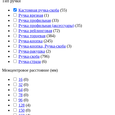
Тип ручки
Кастомная ручка-скоба
(
55
)
Ручка врезная
(
1
)
Ручка профильная
(
33
)
Ручка профильная (аксессуары)
(
35
)
Ручка рейлинговая
(
72
)
Ручка торцевая
(
384
)
Ручка-кнопка
(
245
)
Ручка-кнопка, Ручка-скоба
(
3
)
Ручка-ракушка
(
2
)
Ручка-скоба
(
796
)
Ручка-страза
(
6
)
Межцентровое расстояние (мм)
16
(
0
)
32
(
0
)
64
(
0
)
78
(
0
)
96
(
0
)
128
(
4
)
150
(
0
)