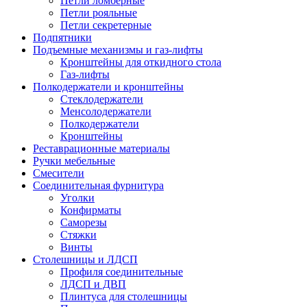
Петли ломберные
Петли рояльные
Петли секретерные
Подпятники
Подъемные механизмы и газ-лифты
Кронштейны для откидного стола
Газ-лифты
Полкодержатели и кронштейны
Стеклодержатели
Менсолодержатели
Полкодержатели
Кронштейны
Реставрационные материалы
Ручки мебельные
Смесители
Соединительная фурнитура
Уголки
Конфирматы
Саморезы
Стяжки
Винты
Столешницы и ЛДСП
Профиля соединительные
ЛДСП и ДВП
Плинтуса для столешницы