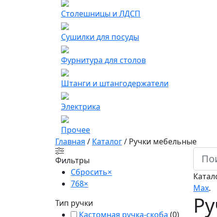
Столешницы и ЛДСП
Сушилки для посуды
Фурнитура для столов
Штанги и штангодержатели
Электрика
Прочее
Главная
/
Каталог
/
Ручки мебельные
Фильтры
Сбросить
×
Катал
768
×
Мах
.
Ру
Тип ручки
Кастомная ручка-скоба
(
0
)