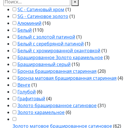
×
SC - Сатиновый хром
(
1
)
SG - Сатиновое золото
(
1
)
Алюминий
(
16
)
Белый
(
110
)
Белый с золотой патиной
(
1
)
Белый с серебряной патиной
(
1
)
Белый с хромированной окантовкой
(
1
)
Брашированное Золото карамельное
(
3
)
Брашированный серый
(
15
)
Бронза брашированная старинная
(
20
)
Бронза матовая брашированная старинная
(
4
)
Венге
(
1
)
Голубой
(
6
)
Графитовый
(
4
)
Золото брашированное сатиновое
(
31
)
Золото карамельное
(
6
)
Золото матовое брашированное сатиновое
(
62
)