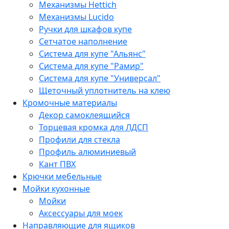
Механизмы Hettich
Механизмы Lucido
Ручки для шкафов купе
Сетчатое наполнение
Система для купе "Альянс"
Система для купе "Рамир"
Система для купе "Универсал"
Щеточный уплотнитель на клею
Кромочные материалы
Декор самоклеящийся
Торцевая кромка для ЛДСП
Профили для стекла
Профиль алюминиевый
Кант ПВХ
Крючки мебельные
Мойки кухонные
Мойки
Аксессуары для моек
Направляющие для ящиков