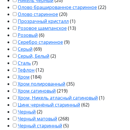
Никель черный
(
20
)
Олово брашированное старинное
(
22
)
Олово старинное
(
20
)
Прозрачный кристалл
(
1
)
Розовое шампанское
(
13
)
Розовый
(
6
)
Серебро старинное
(
9
)
Серый
(
69
)
Серый, Белый
(
2
)
Сталь
(
7
)
Тефлон
(
12
)
Хром
(
184
)
Хром полированный
(
35
)
Хром сатиновый
(
219
)
Хром, Никель атласный сатиновый
(
1
)
Цинк чернёный старинный
(
62
)
Черный
(
2
)
Черный матовый
(
268
)
Черный старинный
(
5
)