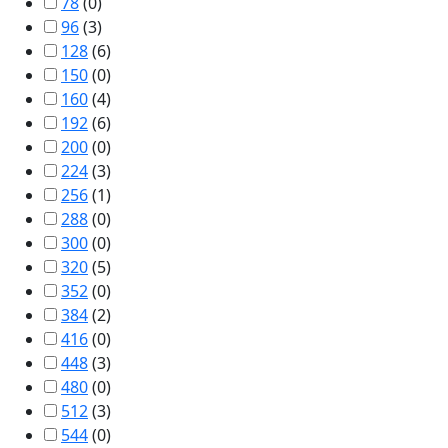
78
(
0
)
96
(
3
)
128
(
6
)
150
(
0
)
160
(
4
)
192
(
6
)
200
(
0
)
224
(
3
)
256
(
1
)
288
(
0
)
300
(
0
)
320
(
5
)
352
(
0
)
384
(
2
)
416
(
0
)
448
(
3
)
480
(
0
)
512
(
3
)
544
(
0
)