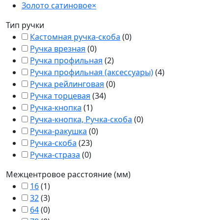
Золото сатиновое
×
Тип ручки
Кастомная ручка-скоба
(
0
)
Ручка врезная
(
0
)
Ручка профильная
(
2
)
Ручка профильная (аксессуары)
(
4
)
Ручка рейлинговая
(
0
)
Ручка торцевая
(
34
)
Ручка-кнопка
(
1
)
Ручка-кнопка, Ручка-скоба
(
0
)
Ручка-ракушка
(
0
)
Ручка-скоба
(
23
)
Ручка-страза
(
0
)
Межцентровое расстояние (мм)
16
(
1
)
32
(
3
)
64
(
0
)