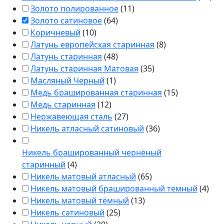
Золото полированное
(
11
)
Золото сатиновое
(
64
)
Коричневый
(
10
)
Латунь европейская старинная
(
8
)
Латунь старинная
(
48
)
Латунь старинная Матовая
(
35
)
Масляный Черный
(
1
)
Медь брашированная старинная
(
15
)
Медь старинная
(
12
)
Нержавеющая сталь
(
27
)
Никель атласный сатиновый
(
36
)
Никель брашированный чернёный
старинный
(
4
)
Никель матовый атласный
(
65
)
Никель матовый брашированный темный
(
4
)
Никель матовый тёмный
(
13
)
Никель сатиновый
(
25
)