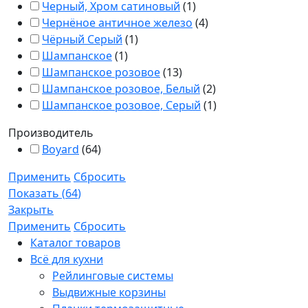
Черный, Хром сатиновый
(
1
)
Чернёное античное железо
(
4
)
Чёрный Серый
(
1
)
Шампанское
(
1
)
Шампанское розовое
(
13
)
Шампанское розовое, Белый
(
2
)
Шампанское розовое, Серый
(
1
)
Производитель
Boyard
(
64
)
Применить
Сбросить
Показать
(
64
)
Закрыть
Применить
Сбросить
Каталог товаров
Всё для кухни
Рейлинговые системы
Выдвижные корзины