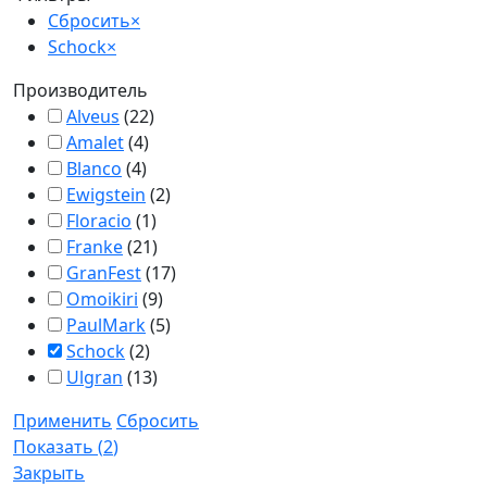
Сбросить
×
Schock
×
Производитель
Alveus
(
22
)
Amalet
(
4
)
Blanco
(
4
)
Ewigstein
(
2
)
Floracio
(
1
)
Franke
(
21
)
GranFest
(
17
)
Omoikiri
(
9
)
PaulMark
(
5
)
Schock
(
2
)
Ulgran
(
13
)
Применить
Сбросить
Показать
(
2
)
Закрыть