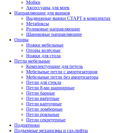
Мойки
Аксессуары для моек
Направляющие для ящиков
Выдвижные ящики СТАРТ в комплектах
Метабоксы
Роликовые направляющие
Шариковые направляющие
Опоры
Ножки мебельные
Опоры колёсные
Ножки для стола
Петли мебельные
Комплектующие для петель
Мебельные петли с амортизатором
Мебельные петли без амортизатора
Петли для стекла
Петли 8-ми шарнирные
Петли барные
Петли ввёртные
Петли карточные
Петли ломберные
Петли рояльные
Петли секретерные
Подпятники
Подъемные механизмы и газ-лифты